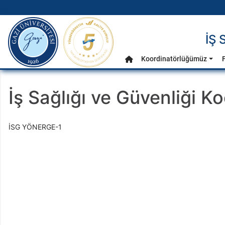
gazi.edu.tr
İŞ
Ana Menü
Koordinatörlüğümüz
F
Anasayfa
İş Sağlığı ve Güvenliği K
İSG YÖNERGE-1