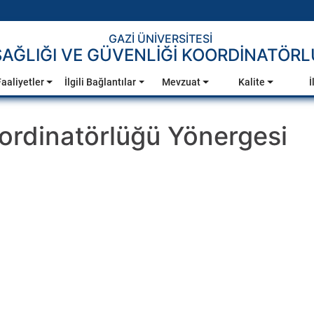
GAZİ ÜNİVERSİTESİ
 SAĞLIĞI VE GÜVENLİĞİ KOORDİNATÖR
aaliyetler
İlgili Bağlantılar
Mevzuat
Kalite
İ
oordinatörlüğü Yönergesi