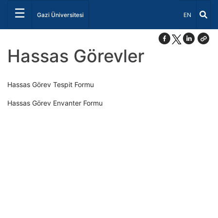
☰
Dil Seçiniz 
Gazi Üniversitesi
EN
Hassas Görevler
Hassas Görev Tespit Formu
Hassas Görev Envanter Formu